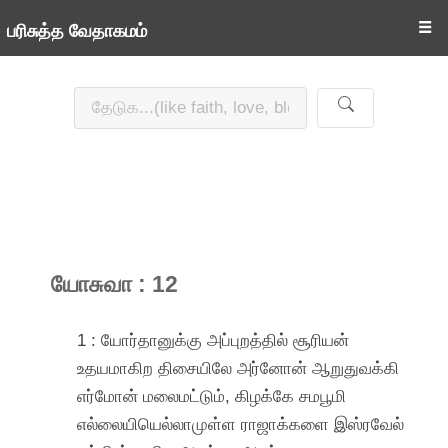
☰
பரிசுத்த வேதாகமம்
யோசுவா : 12
1 : யோர்தானுக்கு அப்புறத்தில் சூரியன்
உதயமாகிற திசையிலே அர்னோன் ஆறுதுவக்கி
எர்மோன் மலைமட்டும், கிழக்கே சமபூமி
எல்லையியெல்லாமுள்ள ராஜாக்களை இஸ்ரவேல்