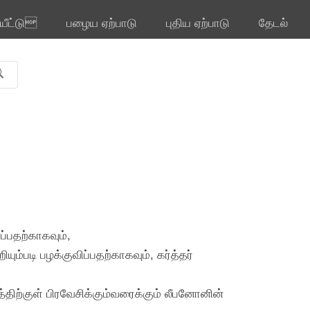
ியீட்டு
பழைய ஏற்பாடு
புதிய ஏற்பாடு
தேடல்
்பதற்காகவும்,
ம்படி பழக்குவிப்பதற்காகவும், கர்த்தர்
திற்குள் பிரவேசிக்கும்வரைக்கும் லீபனோனின்