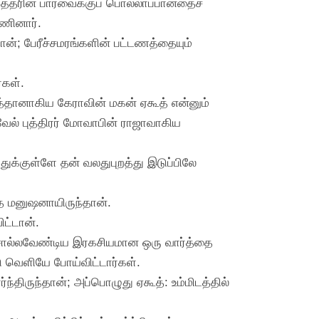
ர்த்தரின் பார்வைக்குப் பொல்லாப்பானதைச்
்ணினார்.
ன்; பேரீச்சமரங்களின் பட்டணத்தையும்
்கள்.
ிரத்தானாகிய கேராவின் மகன் ஏகூத் என்னும்
் புத்திரர் மோவாபின் ராஜாவாகிய
ுக்குள்ளே தன் வலதுபுறத்து இடுப்பிலே
த மனுஷனாயிருந்தான்.
ட்டான்.
ல் சொல்லவேண்டிய இரகசியமான ஒரு வார்த்தை
 வெளியே போய்விட்டார்கள்.
்திருந்தான்; அப்பொழுது ஏகூத்: உம்மிடத்தில்