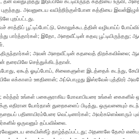
 தன் வலதுபுறத்து இடுப்பிலே கட்டியிருந்த கத்தியை உருவி, அதை
ே புகுந்தது. அவனுடைய வயிற்றிற்குள்போன கத்தியை இவன்இழுக
லே புறப்பட்டது.
ைச் சாத்திப் பூட்டிப்போட்டு, கொலுக்கூடத்தின் வழியாய்ப் போய்வி
்து பார்த்தார்கள்; இதோ, அறைவீட்டின் கதவு பூட்டியிருந்தது;
்.
ாத்திருந்தார்கள்; அவன் அறைவீட்டின் கதவைத் திறக்கவில்லை;
் தரையிலே செத்துக்கிடந்தான்.
போது, ஏகூத் ஓடிப்போய், சிலைகளுள்ள இடத்தைக் கடந்து, சேயிரா
ையிலே எக்காளம் ஊதினான்; அப்பொழுது இஸ்ரவேல் புத்திரர் அ
்; கர்த்தர் உங்கள் பகைஞராகிய மோவாபியரை உங்கள் கைகளில் ஒப
்கு எதிரான யோர்தான் துறைகளைப் பிடித்து, ஒருவனையும் கட
ுறையப் பதினாயிரம்பேரை வெட்டினார்கள்; அவர்களெல்லாரும் புஷ்
ர்களில் ஒருவனும் தப்பவில்லை.
்ரவேலுடைய கையின்கீழ் தாழ்த்தப்பட்டது; அதனாலே தேசம் எண்