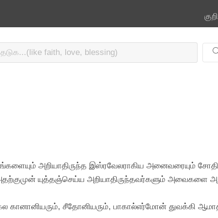
குற
்தங்களையும் அறியாதிருந்த இஸ்ரவேலராகிய அனைவரையும் சோதிப
் அதற்குமுன் யுத்தஞ்செய்ய அறியாதிருந்தவர்களும் அவைகளை அறியு
சகல கானானியரும், சீதோனியரும், பாகால்எர்மோன் துவக்கி ஆமாத்