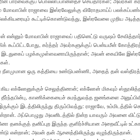
்த்தரின் பார்வைக்குப் பொல்லாப்பானதைச் செய்தார்கள்; அவர்கள் க
னும் மோவாபின் ராஜாவை இஸ்ரவேலுக்கு விரோதமாய்ப் பலக்கப்பண
ேக்கியரையும் கூட்டிக்கொண்டுவந்து, இஸ்ரவேலை முறிய அடித்தா
லோன் என்னும் மோவாபின் ராஜாவைப் பதினெட்டு வருஷம் சேவித்தார
்கிக் கூப்பிட்டபோது, கர்த்தர் அவர்களுக்குப் பென்யமீன் கோத்த
இடதுகைப் பழக்கமுள்ளவனாயிருந்தான்; அவன் கையிலே இஸ்ரவேல
கள்.
ுமுழ நீளமுமான ஒரு கத்தியை உண்டுபண்ணி, அதைத் தன் வஸ்திரத்த
ய எக்லோனுக்குச் செலுத்தினான்; எக்லோன் மிகவும் ஸ்தூலித்
ீர்ந்தபின்பு, காணிக்கையைச் சுமந்துவந்த ஜனங்களை அனுப்பிவி
க்கும் இடத்திலிருந்து திரும்பிவந்து: ராஜாவே, உம்மிடத்தி
்றான். அப்பொழுது அவனிடத்தில் நின்ற யாவரும் அவனை விட்டு
தனக்குத் தனிப்புற இருந்த குளிர்ச்சியான அறைவீட்டில் உட்கார்ந
ு என்றான்; அவன் தன் ஆசனத்திலிருந்து எழுந்திருந்தான்.