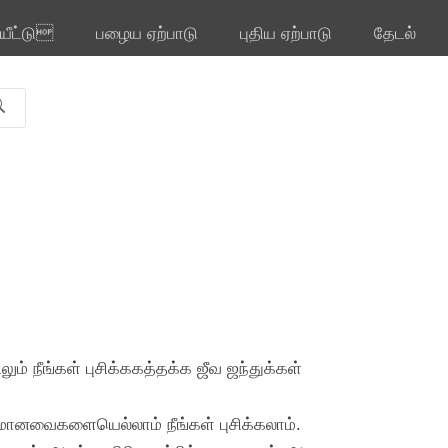
ியீட்டு
பழைய ஏற்பாடு
புதிய ஏற்பாடு
தேடல்
ம் நீங்கள் புசிக்ககத்தக்க ஜீவ ஜந்துக்கள்
துமானவைகளையெல்லாம் நீங்கள் புசிக்கலாம்.