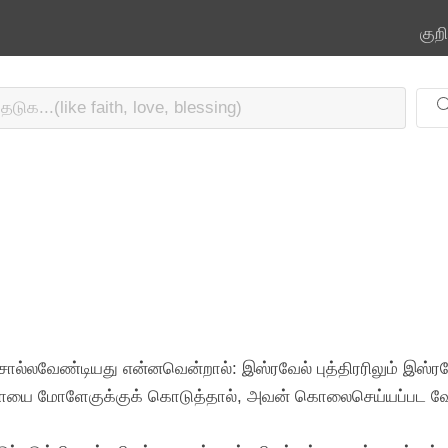
குற
ே சொல்லவேண்டியது என்னவென்றால்: இஸ்ரவேல் புத்திரரிலும் இஸ்ர
்ளையை மோளேகுக்குக் கொடுத்தால், அவன் கொலைசெய்யப்பட வே