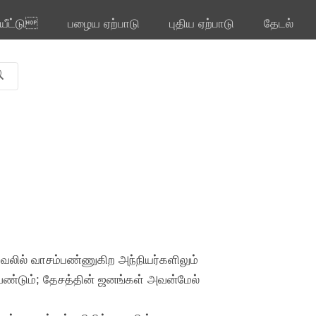
ியீட்டு
பழைய ஏற்பாடு
புதிய ஏற்பாடு
தேடல்
வேலில் வாசம்பண்ணுகிற அந்நியர்களிலும்
ண்டும்; தேசத்தின் ஜனங்கள் அவன்மேல்