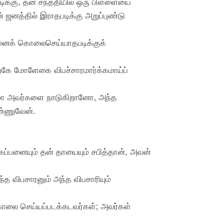
்படிக்கு, தன் சந்ததியில் ஒரு பிள்ளையை
 ஜனத்தில் இராதபடிக்கு அறுப்புண்டு
வனைக் கொலைசெய்யாதபடிக்குக்
பிறகே மோளேகை விபச்சாரமார்க்கமாய்ப்
துமா அவர்களை நாடுகிறானோ, அந்த
ண்ணுவேன்.
்பனையும் தன் தாயையும் சபித்தான், அவன்
 விபசாரனும் அந்த விபசாரியும்
ொலை செய்யப்படக்கடவர்கள்; அவர்கள்