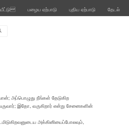
ியீட்டு
பழைய ஏற்பாடு
புதிய ஏற்பாடு
தேடல்
ன்; அப்பொழுது நீங்கள் தேடுகிற
 வருவார்; இதோ, வருகிறார் என்று சேனைகளின்
 புடமிடுகிறவனுடைய அக்கினியைப்போலவும்,