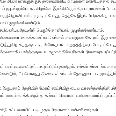
ல் ஆயிரவர்களுக்குத் தலைவராகிய பிரபுக்கள் உன்னிடத்தில் கூ
் முழங்கும்போது, கிழக்கே இறங்கியிருக்கிற பாளயங்கள் பிர
ெருந்தொனியாய் முழக்கும்போது, தெற்கே இறங்கியிருக்கிற ப
யாய் முழக்கவேண்டும்.
் ஊதவேண்டியதேயன்றி பெருந்தொனியாய் முழக்கவேண்டாம்.
ூரிகைகளை ஊதக்கடவர்கள்; உங்கள் தலைமுறைதோறும் இது உங்க
்படுத்துகிற சத்துருவுக்கு விரோதமாக யுத்தத்திற்குப் போகும்
 தேவனாகிய கர்த்தருடைய சமுகத்திலே நீங்கள் நினைவுகூறப்பட்ட
உங்கள் பண்டிகைகளிலும், மாதப்பிறப்புகளிலும், உங்கள் சர்வாங்க
ண்டும்; அப்பொழுது அவைகள் உங்கள் தேவனுடைய சமுகத்தில் உங
இருபதாம் தேதியில் மேகம் சாட்சியினுடைய வாசஸ்தலத்தின் மீதிலி
னாய் வனாந்தரத்திலிருந்து தங்கள் பிரயாண வரிசைகளாய்ப் புறப்பட
ண்டு கட்டளையிட்டபடி முதல் பிரயாணம்பண்ணினார்கள்.