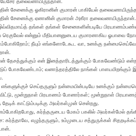
ியேசேர் தலைவனாயிருந்தான்.
்தின் சேனைக்கு ஓகிரானின் குமாரன் பாகியேல் தலைவனாயிருந்த
த்தின் சேனைக்கு ஏனானின் குமாரன் அகீரா தலைவனாயிருந்தான்.
து, இவ்விதமாய்த் தங்கள் தங்கள் சேனைகளின்படியே பிரயாணம்பண
ரெகுவேல் என்னும் மீதியானனுடைய குமாரனாகிய ஓபாவை நோக்கி:
்போகிறோம்; நீயும் எங்களோடேகூட வா, உனக்கு நன்மைசெய்வோம்
றான்.
என் தேசத்துக்கும் என் இனத்தாரிடத்துக்கும் போகவேண்டும் என்
டுப் போகவேண்டாம்; வனாந்தரத்திலே நாங்கள் பாளயமிறங்கும் இட
்.
ர் எங்களுக்குச் செய்தருளும் நன்மையின்படியே உனக்கும் நன்மை
ிட்டு, மூன்றுநாள் பிரயாணம் போனார்கள்; மூன்றுநாள் பிரயாணத்
ேடிக் காட்டும்படிக்கு அவர்கள்முன் சென்றது.
ணம்போகிறபோது, கர்த்தருடைய மேகம் பகலில் அவர்கள்மேல் தங்கி
ே: கர்த்தாவே, எழுந்தருளும், உம்முடைய சத்துருக்கள் சிதறடிக்
பான்.