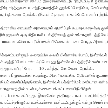
ுடைய உக்கிரமான கோபம் இஸ்ரவேலைவிட்டு நீங்கும்படி நீ ஜனங்க
திரே கர்த்தருடைய சந்நிதானத்தில் தூக்கிப்போடும்படி செய் என்ற
யாதிபதிகளை நோக்கி: நீங்கள் அவரவர் பாகால்பேயோரைப் பற்ற
த்திரராகிய சபையார் அனைவரும் ஆசரிப்புக் கூடாரவாசலுக்கு ம
ரரில் ஒருவன் ஒரு மீதியானிய ஸ்திரீயைத் தன் சகோதரரிடத்தில
னான எலெயாசாரின் மகன் பினெகாஸ் கண்டபோது, அவன் நடுச்சப
ித்தனம்பண்ணும் அறையிலே அவன் பின்னாலே போய், இஸ்ரவேல் ம
க் குத்திப்போட்டான்; அப்பொழுது இஸ்ரவேல் புத்திரரில் உண்டா
்துநாலாயிரம்பேர்.
10 : கர்த்தர் மோசேயை நோக்கி:
புத்திரரை நிர்மூலமாக்காதபடிக்கு, ஆசாரியனாகிய ஆரோனின் கும
கியம் காண்பித்ததினால், இஸ்ரவேல் புத்திரர்மேல் உண்டான என் உக
சமாதானத்தின் உடன்படிக்கையைக் கட்டளையிடுகிறேன்.
கியம் காண்பித்து, இஸ்ரவேல் புத்திரருக்காகப் பாவநிவிர்த்தி
ிய பட்டத்திற்குரிய உடன்படிக்கை உண்டாயிருக்கும் என்று சொல் என