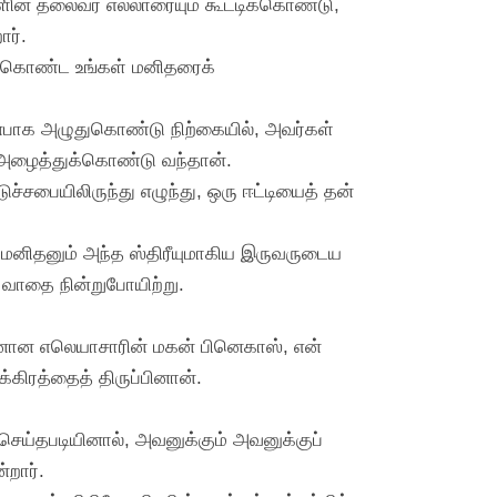
ளின் தலைவர் எல்லாரையும் கூட்டிக்கொண்டு,
ார்.
ிக்கொண்ட உங்கள் மனிதரைக்
ுன்பாக அழுதுகொண்டு நிற்கையில், அவர்கள்
ே அழைத்துக்கொண்டு வந்தான்.
ையிலிருந்து எழுந்து, ஒரு ஈட்டியைத் தன்
னிதனும் அந்த ஸ்திரீயுமாகிய இருவருடைய
ன வாதை நின்றுபோயிற்று.
ாரனான எலெயாசாரின் மகன் பினெகாஸ், என்
்கிரத்தைத் திருப்பினான்.
 செய்தபடியினால், அவனுக்கும் அவனுக்குப்
்றார்.