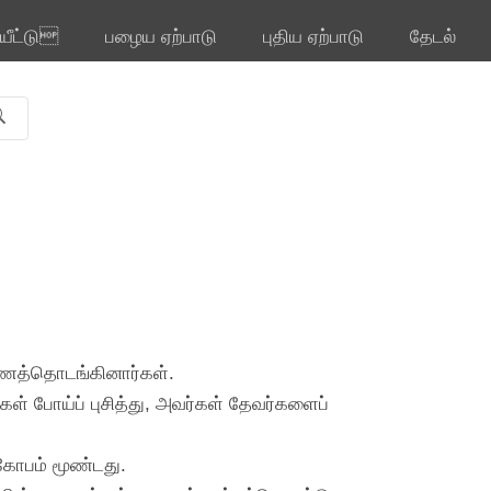
ியீட்டு
பழைய ஏற்பாடு
புதிய ஏற்பாடு
தேடல்
ண்ணத்தொடங்கினார்கள்.
் போய்ப் புசித்து, அவர்கள் தேவர்களைப்
 கோபம் மூண்டது.