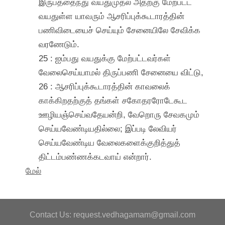
இருபத்தைந்து வயதுமுதல் அதற்கு மேற்பட்ட
வயதுள்ள யாவரும் ஆசரிப்புக்கூடாரத்தின்
பணிவிடையைச் செய்யும் சேனையிலே சேவிக்க
வரணேடும்.
25 : ஐம்பது வயதுக்கு மேற்பட்டவர்கள்
வேலைசெய்யாமல் திருப்பணி சேனையை விட்டு,
26 : ஆசரிப்புக்கூடாரத்தின் காவலைக்
காக்கிறதற்குத் தங்கள் சகோதரரோடேகூட
ஊழியஞ்செய்வதேயன்றி, வேறொரு சேவகமும்
செய்யவேண்டியதில்லை; இப்படி லேவியர்
செய்யவேண்டிய வேலைகளைக்குறித்துத்
திட்டம்பண்ணக்கடவாய் என்றார்.
மேல்
Contact Us: request.vedhagamam@gmail.com