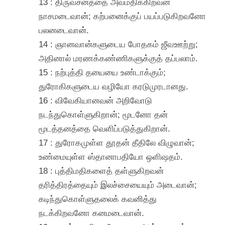
13 : திருவசனத்தை அவமதிக்கிறவன்
நாசமடைவான்; கற்பனைக்குப் பயப்படுகிறவனோ
பலனடைவான்.
14 : ஞானவான்களுடைய போதகம் ஜீவஊற்று;
அதினால் மரணக்கண்ணிகளுக்குத் தப்பலாம்.
15 : நற்புத்தி தயையை உண்டாக்கும்;
துரோகிகளுடைய வழியோ கரடுமுரடானது.
16 : விவேகியானவன் அறிவோடு
நடந்துகொள்ளுகிறான்; மூடனோ தன்
மூடத்தனத்தை வெளிப்படுத்துகிறான்.
17 : துரோகமுள்ள தூதன் தீதிலே விழுவான்;
உண்மையுள்ள ஸ்தானாபதியோ ஒளிஷதம்.
18 : புத்திமதிகளைத் தள்ளுகிறவன்
தரித்திரத்தையும் இலச்சையையும் அடைவான்;
கடிந்துகொள்ளுதலைக் கவனித்து
நடக்கிறவனோ கனமடைவான்.