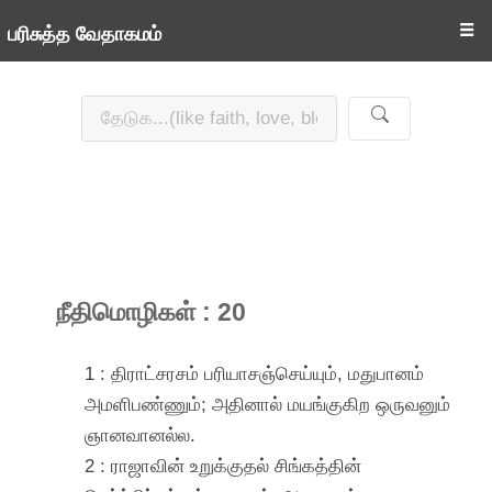
☰
பரிசுத்த வேதாகமம்
நீதிமொழிகள் : 20
1 : திராட்சரசம் பரியாசஞ்செய்யும், மதுபானம்
அமளிபண்ணும்; அதினால் மயங்குகிற ஒருவனும்
ஞானவானல்ல.
2 : ராஜாவின் உறுக்குதல் சிங்கத்தின்