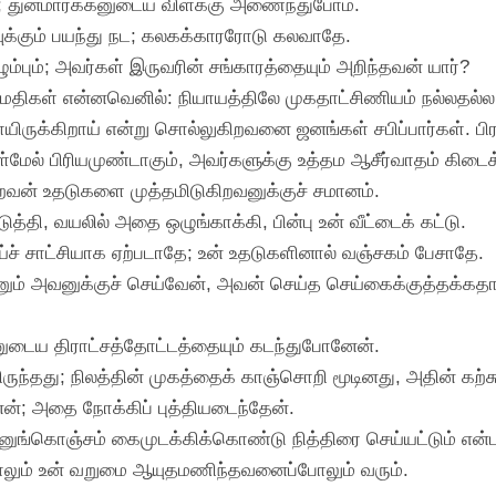
்லை; துன்மார்க்கனுடைய விளக்கு அணைந்துபோம்.
ாவுக்கும் பயந்து நட; கலகக்காரரோடு கலவாதே.
ம்பும்; அவர்கள் இருவரின் சங்காரத்தையும் அறிந்தவன் யார்?
திமதிகள் என்னவெனில்: நியாயத்திலே முகதாட்சிணியம் நல்லதல்ல
மானாயிருக்கிறாய் என்று சொல்லுகிறவனை ஜனங்கள் சபிப்பார்கள்.
ேல் பிரியமுண்டாகும், அவர்களுக்கு உத்தம ஆசீர்வாதம் கிடைக்
வன் உதடுகளை முத்தமிடுகிறவனுக்குச் சமானம்.
்தி, வயலில் அதை ஒழுங்காக்கி, பின்பு உன் வீட்டைக் கட்டு.
ய்ச் சாட்சியாக ஏற்படாதே; உன் உதடுகளினால் வஞ்சகம் பேசாதே.
னும் அவனுக்குச் செய்வேன், அவன் செய்த செய்கைக்குத்தக்கதாக 
னுடைய திராட்சத்தோட்டத்தையும் கடந்துபோனேன்.
ந்தது; நிலத்தின் முகத்தைக் காஞ்சொறி மூடினது, அதின் கற்சுவ
்; அதை நோக்கிப் புத்தியடைந்தேன்.
ன்னுங்கொஞ்சம் கைமுடக்கிக்கொண்டு நித்திரை செய்யட்டும் என
போலும் உன் வறுமை ஆயுதமணிந்தவனைப்போலும் வரும்.