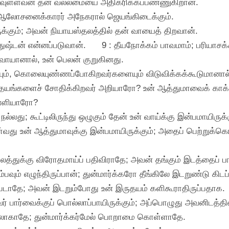
வுள்ளவன் தன் வல்லமையை அதிகரிக்கப்பண்ணுகிறான்.
 ஆலோசனைக்காரர் அநேகரால் ஜெயங்கிடைக்கும்.
ுக்கும்; அவன் நியாயஸ்தலத்தில் தன் வாயைத் திறவான்.
ுஷ்டன் என்னப்படுவான்.
9 : தீயநோக்கம் பாவமாம்; பரியாசக
ோவாயானால், உன் பெலன் குறுகினது.
ளையும், கொலையுண்ணப்போகிறவர்களையும் விடுவிக்கக்கூடுமானால்
தயங்களைச் சோதிக்கிறவர் அறியாரோ? உன் ஆத்துமாவைக் காக்
லனளியாரோ?
ல்லது; கூட்டிலிருந்து ஒழுகும் தேன் உன் வாய்க்கு இன்பமாயிருக்க
து உன் ஆத்துமாவுக்கு இன்பமாயிருக்கும்; அதைப் பெற்றுக்கொண்
லத்துக்கு விரோதமாய்ப் பதிவிராதே; அவன் தங்கும் இடத்தைப் 
ம்பவும் எழுந்திருப்பான்; துன்மார்க்கரோ தீங்கிலே இடறுண்டு கிடப்
ப்படாதே; அவன் இடறும்போது உன் இருதயம் களிகூராதிருப்பதாக.
வர் பார்வைக்குப் பொல்லாப்பாயிருக்கும்; அப்பொழுது அவனிடத்த
்சலாகாதே; துன்மார்க்கர்மேல் பொறாமை கொள்ளாதே.