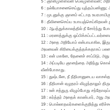
5 : ஞானமுள்ளவன் பெலமுள்ளவன்; அறி
6 : நல்யோசனைசெய்து யுத்தம்பண்ணு;
7 : மூடனுக்கு ஞானம் எட்டாத உயரமாயிர
8 : தீவினைசெய்ய உபாயஞ்செய்கிறவன் த
10 : ஆபத்துக்காலத்தில் நீ சோர்ந்து ப
11 : மரணத்துக்கு ஒப்பிக்கப்பட்டவர்
12 : அதை அறியோம் என்பாயாகில, இரு
அவனவன் கிரியைக்குத்தக்கதாகப் ப
13 : என் மகனே, தேனைச் சாப்பிடு, அது ந
14 : அப்படியே ஞானத்தை அறிந்து கொள்வ
வீண்போகாது.
15 : துஷ்டனே, நீ நீதிமானுடைய வாசஸ்த
16 : நீதிமான் ஏழுதரம் விழுந்தாலும் திரு
17 : உன் சத்துரு விழும்போது சந்தோஷ
18 : கர்த்தர் அதைக் காண்பார், அது அ
19 : பொல்லாதவர்களைக்குறித்து எரிச