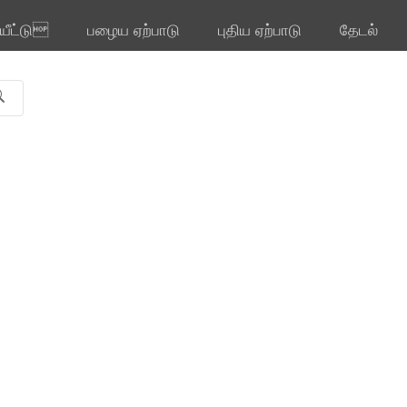
ியீட்டு
பழைய ஏற்பாடு
புதிய ஏற்பாடு
தேடல்