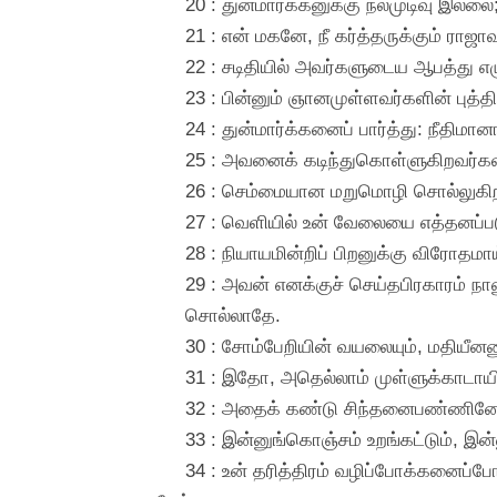
20 : துன்மார்க்கனுக்கு நல்முடிவு இல
21 : என் மகனே, நீ கர்த்தருக்கும் ராஜ
22 : சடிதியில் அவர்களுடைய ஆபத்து எழு
23 : பின்னும் ஞானமுள்ளவர்களின் புத்
24 : துன்மார்க்கனைப் பார்த்து: நீதி
25 : அவனைக் கடிந்துகொள்ளுகிறவர்கள்ம
26 : செம்மையான மறுமொழி சொல்லுகிற
27 : வெளியில் உன் வேலையை எத்தனப்படுத
28 : நியாயமின்றிப் பிறனுக்கு விரோதமா
29 : அவன் எனக்குச் செய்தபிரகாரம் நா
சொல்லாதே.
30 : சோம்பேறியின் வயலையும், மதியீன
31 : இதோ, அதெல்லாம் முள்ளுக்காடாயிரு
32 : அதைக் கண்டு சிந்தனைபண்ணினேன
33 : இன்னுங்கொஞ்சம் உறங்கட்டும், இ
34 : உன் தரித்திரம் வழிப்போக்கனைப்