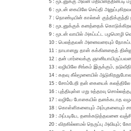
5 : மூடனுக்கு அவன் மதியீனத்தின்படி 
6 : மூடன் கையிலே செய்தி அனுப்புகி
7 : நொண்டியின் கால்கள் குந்திக்குந்தி
8 : மூடனுக்குக் கனத்தைக் கொடுக்கி
9 : மூடன் வாயில் அகப்பட்ட பழமொழி வெ
10 : பெலத்தவன் அனைவரையும் நோகப்
11 : நாயானது தான் கக்கினதைத் தின்னும
12 : தன் பார்வைக்கு ஞானியாயிருப்பவ
13 : வழியிலே சிங்கம் இருக்கும், நடுவீ
14 : கதவு கீல்மூளையில் ஆடுகிறதுபோல,
15 : சோம்பேறி தன் கையைக் கலத்திலே வ
16 : புத்தியுள்ள மறு உத்தரவு சொல்லத்
17 : வழியே போகையில் தனக்கடாத வழக்
18 : கொள்ளிகளையும் அம்புகளையும் ச
19 : அப்படியே, தனக்கடுத்தவனை வஞ்சி
20 : விறகில்லாமல் நெருப்பு அவியும்;