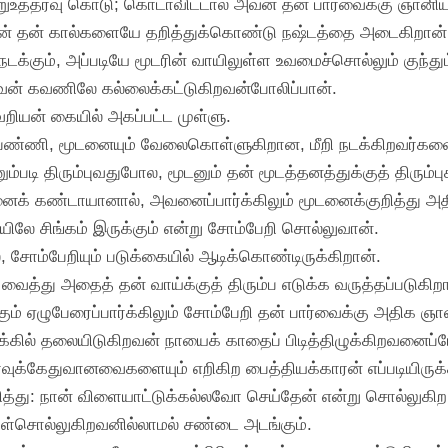
மறுஉத்தரவு கொடு; கொடாவிட்டால் அவன் தன் பார்வைக்கு ஞானியா
றவன் தன் கால்களையே தறித்துக்கொண்டு நஷ்டத்தை அடைகிறான்
 நடக்கும், அப்படியே மூடரின் வாயிலுள்ள உவமைச்சொல்லும் குந்தும
றவன் கவணிலே கல்லைக்கட்டுகிறவன்போலிப்பான்.
றியன் கையில் அகப்பட்ட முள்ளு.
பண்ணி, மூடனையும் வேலைகொள்ளுகிறான, மீறி நடக்கிறவர்கள
்படி திரும்புவதுபோல, மூடனும் தன் மூடத்தனத்துக்குத் திரும்பு
னைக் கண்டாயானால், அவனைப்பார்க்கிலும் மூடனைக்குறித்து அத
தியிலே சிங்கம் இருக்கும் என்று சோம்பேறி சொல்லுவான்.
 சோம்பேறியும் படுக்கையில் ஆடிக்கொண்டிருக்கிறான்.
ைத்து அதைத் தன் வாய்க்குத் திரும்ப எடுக்க வருத்தப்படுகிறா
தகும் ஏழுபேரைப்பார்க்கிலும் சோம்பேறி தன் பார்வைக்கு அதிக 
கில் தலையிடுகிறவன் நாயைக் காதைப் பிடித்திழுக்கிறவனைப்ப
ாவுக்கேதுவானவைகளையும் எறிகிற பைத்தியக்காரன் எப்படியிரு
த்து: நான் விளையாட்டுக்கல்லவோ செய்தேன் என்று சொல்லுகிற
 கோள்சொல்லுகிறவனில்லாமல் சண்டை அடங்கும்.