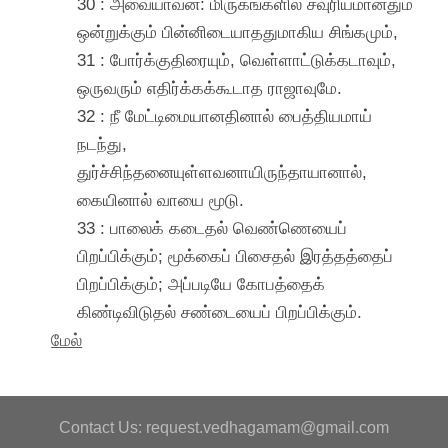
30 : அவையாவன: மிருகங்களில் சவுரியமானதும்
ஒன்றுக்கும் பின்னிடையாததுமாகிய சிங்கமும்,
31 : போர்க்குதிரையும், வெள்ளாட்டுக்கடாவும்,
ஒருவரும் எதிர்க்கக்கூடாத ராஜாவுமே.
32 : நீ மேட்டிமையானதினால் பைத்தியமாய்
நடந்து,
துர்ச்சிந்தனையுள்ளவனாயிருந்தாயானால்,
கையினால் வாயை மூடு.
33 : பாலைக் கடைதல் வெண்ணெயைப்
பிறப்பிக்கும்; மூக்கைப் பிசைதல் இரத்தத்தைப்
பிறப்பிக்கும்; அப்படியே கோபத்தைக்
கிண்டிவிடுதல் சண்டையைப் பிறப்பிக்கும்.
மேல்
Contact Us: request.vedhagamam@gmail.com