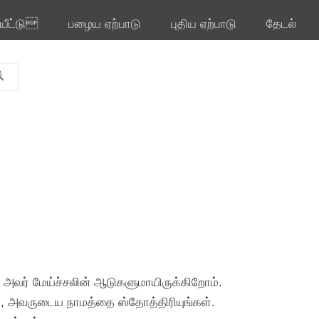
ியீட்டு
பழைய ஏற்பாடு
புதிய ஏற்பாடு
தேடல்
, அவர் மேய்ச்சலின் ஆடுகளுமாயிருக்கிறோம்.
்து, அவருடைய நாமத்தை ஸ்தோத்திரியுங்கள்.