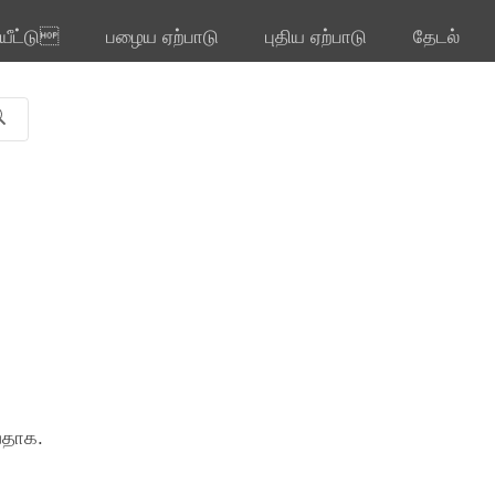
ியீட்டு
பழைய ஏற்பாடு
புதிய ஏற்பாடு
தேடல்
வதாக.