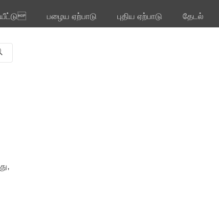
ியீட்டு
பழைய ஏற்பாடு
புதிய ஏற்பாடு
தேடல்
து,