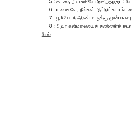
5 : கடலே, நீ விலகியோடுகிறதற்கும்; யோர்
6 : மலைகளே, நீங்கள் ஆட்டுக்கடாக்களை
7 : பூமியே, நீ ஆண்டவருக்கு முன்பாகவ
8 : அவர் கன்மலையைத் தண்ணீர்த் தடாகம
மேல்