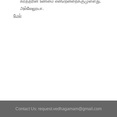
கர்த்தரின் உண்மை என்றென்றைக்குமுள்ளது.
அல்லேலூயா.
மேல்
Contact Us: request.vedhagamam@gmail.com