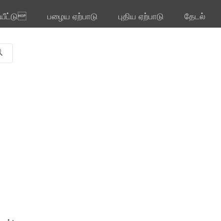
ியீட்டு
பழைய ஏற்பாடு
புதிய ஏற்பாடு
தேடல்