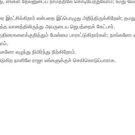
ழ்ந்து, எங்கள் தேவனுடைய நாமத்திலே கொடியேற்றுவோம்; உமது வ
இரட்சிக்கிறார் என்பதை இப்பொழுது அறிந்திருக்கிறேன்; தமது வ
த்த வானத்திலிருந்து அவருடைய ஜெபத்தைக் கேட்பார்.
ர் குதிரைகளைக்குறித்தும் மேன்மை பாராட்டுகிறார்கள்; நாங்க
ோம்.
ங்களோ எழுந்து நிமிர்ந்து நிற்கிறோம்.
ப்பிடுகிற நாளிலே ராஜா எங்களுக்குச் செவிகொடுப்பாராக.