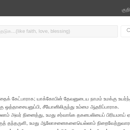
குற
பத்தைக் கேட்பாராக; யாக்கோபின் தேவனுடைய நாமம் உமக்கு உய
மக்கு ஒத்தாசையனுப்பி, சீயோனிலிருந்து உம்மை ஆதரிப்பாராக.
்லாம் அவர் நினைத்து, உமது சர்வாங்க தகனபலியைப் பிரியமாய் 
உமக்குத் தந்தருளி, உமது ஆலோசனைகளையெல்லாம் நிறைவேற்றுவார