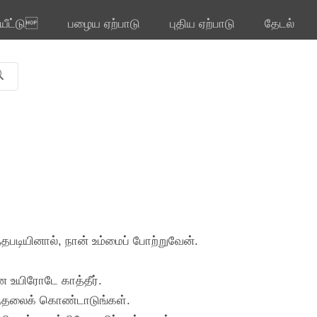
ியீட்டு
பழைய ஏற்பாடு
புதிய ஏற்பாடு
தேடல்
தபடியினால், நான் உம்மைப் போற்றுவேன்.
ை உயிரோடே காத்தீர்.
ூருதலைக் கொண்டாடுங்கள்.