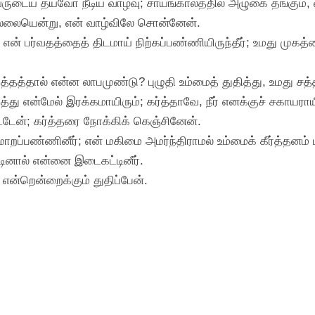
ுடைய தயவோ நீடிய வாழ்வு; சாயங்காலத்தில் அழுகை தங்கும், வி
ில்லையென்று, என் வாழ்விலே சொன்னேன்.
ர் என் பர்வதத்தைத் திடமாய் நிற்கப்பண்ணியிருந்தீர்; உமது ம
ரத்தத்தால் என்ன லாபமுண்டு? புழுதி உம்மைத் துதித்து, உமது 
த்து என்மேல் இரக்கமாயிரும்; கர்த்தாவே, நீர் எனக்குச் சகாயராய
ிட்டேன்; கர்த்தரை நோக்கிக் கெஞ்சினேன்.
ாறப்பண்ணினீர்; என் மகிமை அமர்ந்திராமல் உம்மைக் கீர்த்தனம் 
்டினால் என்னை இடைகட்டினீர்.
என்றென்றைக்கும் துதிப்பேன்.