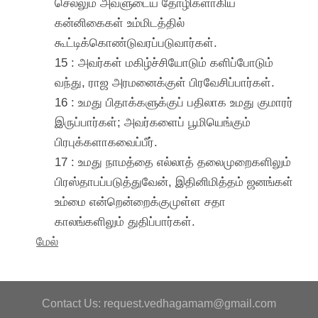
செல்லும் அவளுடைய தோழிகளாகிய
கன்னிகைகள் உம்மிடத்தில்
கூட்டிக்கொண்டுவரப்படுவார்கள்.
15 : அவர்கள் மகிழ்ச்சியோடும் களிப்போடும்
வந்து, ராஜ அரமனைக்குள் பிரவேசிப்பார்கள்.
16 : உமது பிதாக்களுக்குப் பதிலாக உமது குமாரர்
இருப்பார்கள்; அவர்களைப் பூமியெங்கும்
பிரபுக்களாகவைப்பீர்.
17 : உமது நாமத்தை எல்லாத் தலைமுறைகளிலும்
பிரஸ்தாபப்படுத்துவேன், இதினிமித்தம் ஜனங்கள்
உம்மை என்றென்றைக்குமுள்ள சதா
காலங்களிலும் துதிப்பார்கள்.
மேல்
Contact Us: request.vedhagamam@gmail.com