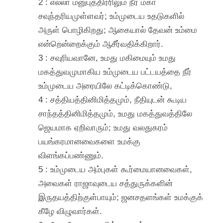
2 : எல்லா மனுபுத்திரரிலும் நீர் மகா
சவுந்தரியமுள்ளவர்; உம்முடைய உதடுகளில்
அருள் பொழிகிறது; ஆகையால் தேவன் உம்மை
என்றென்றைக்கும் ஆசீர்வதிக்கிறார்.
3 : சவுரியவானே, உமது மகிமையும் உமது
மகத்துவமுமாகிய உம்முடைய பட்டயத்தை நீர்
உம்முடைய அரையிலே கட்டிக்கொண்டு,
4 : சத்தியத்தினிமித்தமும், நீதியுடன் கூடிய
சாந்தத்தினிமித்தமும், உமது மகத்துவத்திலே
ஜெயமாக ஏறிவாரும்; உமது வலதுகரம்
பயங்கரமானவைகளை உமக்கு
விளங்கப்பண்ணும்.
5 : உம்முடைய அம்புகள் கூர்மையானவைகள்,
அவைகள் ராஜாவுடைய சத்துருக்களின்
இருதயத்திற்குள்பாயும்; ஜனசதளங்கள் உமக்குக்
கீழே விழுவார்கள்.