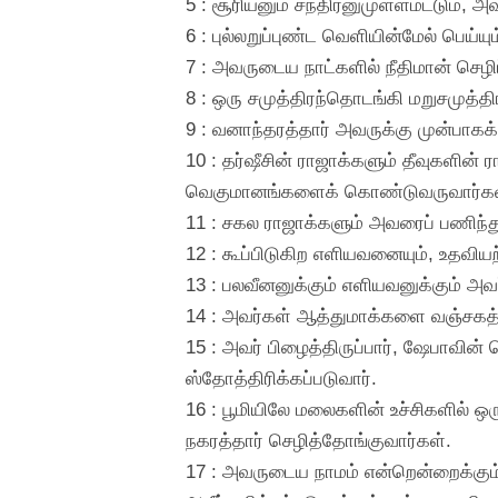
5 : சூரியனும் சந்திரனுமுள்ளமட்டும், 
6 : புல்லறுப்புண்ட வெளியின்மேல் பெய
7 : அவருடைய நாட்களில் நீதிமான் செழிப
8 : ஒரு சமுத்திரந்தொடங்கி மறுசமுத்த
9 : வனாந்தரத்தார் அவருக்கு முன்பாக
10 : தர்ஷீசின் ராஜாக்களும் தீவுகளி
வெகுமானங்களைக் கொண்டுவருவார்கள
11 : சகல ராஜாக்களும் அவரைப் பணிந்த
12 : கூப்பிடுகிற எளியவனையும், உதவிய
13 : பலவீனனுக்கும் எளியவனுக்கும் அவ
14 : அவர்கள் ஆத்துமாக்களை வஞ்சகத்த
15 : அவர் பிழைத்திருப்பார், ஷேபாவின
ஸ்தோத்திரிக்கப்படுவார்.
16 : பூமியிலே மலைகளின் உச்சிகளில் ஒ
நகரத்தார் செழித்தோங்குவார்கள்.
17 : அவருடைய நாமம் என்றென்றைக்கும் 