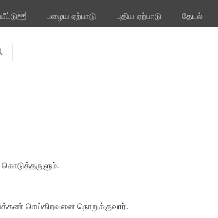
ியீட்டு
பழைய ஏற்பாடு
புதிய ஏற்பாடு
தேடல்
் கொடுத்தருளும்.
இடுக்கண் செய்கிறவனை நொறுக்குவார்.