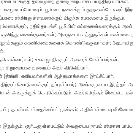
அவர்கள் உமக்குத் தலைமுறை தலைமுறையாகப் பயந்திருப்பார்கள்.
்யும் மழையைப்போலவும், பூமியை நனைக்கும் தூறலைப்போலவும் இறங
்பான்; சந்திரனுள்ளவரைக்கும் மிகுந்த சமாதானம் இருக்கும்.
ிரம்வரைக்கும், நதிதொடங்கி பூமியின் எல்லைகள்வரைக்கும் அவர
க் குனிந்து வணங்குவார்கள்; அவருடைய சத்துருக்கள் மண்ணை ந
ன் ராஜாக்களும் காணிக்கைகளைக் கொண்டுவருவார்கள்; ஷேபாவிலு
்.
ுகொள்வார்கள்; சகல ஜாதிகளும் அவரைச் சேவிப்பார்கள்.
ற்ற சிறுமையானவனையும் அவர் விடுவிப்பார்.
ர் இரங்கி, எளியவர்களின் ஆத்துமாக்களை இரட்சிப்பார்.
ிற்கும் கொடுமைக்கும் தப்புவிப்பார்; அவர்களுடைய இரத்தம் 
் பொன் அவருக்குக் கொடுக்கப்படும்; அவர்நிமித்தம் இடைவிடாமல்
ரு பிடி தானியம் விதைக்கப்பட்டிருக்கும்; அதின் விளைவு லீபனோ
இருக்கும்; சூரியனுள்ளமட்டும் அவருடைய நாமம் சந்தான பரம்ப