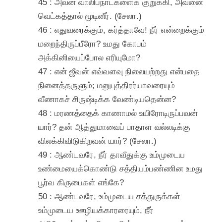
45 : அவன் வாலிபநாட்களைக் குறுக்கி, அவனை
வெட்கத்தால் மூடினீர். (சேலா.)
46 : எதுவரைக்கும், கர்த்தாவே! நீர் என்றைக்கும்
மறைந்திருப்பீரோ? உமது கோபம்
அக்கினியைப்போல எரியுமோ?
47 : என் ஜீவன் எவ்வளவு நிலையற்றது என்பதை
நினைத்தருளும்; மனுபுத்திரர்யாவரையும்
வீணாகச் சிருஷ்டிக்க வேண்டியதென்ன?
48 : மரணத்தைக் காணாமல் உயிரோடிருப்பவன்
யார்? தன் ஆத்துமாவைப் பாதாள வல்லடிக்கு
விலக்கிவிடுகிறவன் யார்? (சேலா.)
49 : ஆண்டவரே, நீர் தாவீதுக்கு உம்முடைய
உண்மையைக்கொண்டு சத்தியம்பண்ணின உமது
பூர்வ கிருபைகள் எங்கே?
50 : ஆண்டவரே, உம்முடைய சத்துருக்கள்
உம்முடைய ஊழியக்காரரையும், நீர்