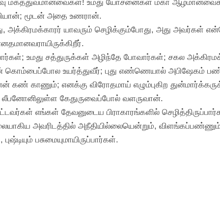
வ்வளவு மகத்துவமானவைகள்! உமது யோசனைகள் மகா ஆழமானவைக
ியான்; மூடன் அதை உணரான்.
்து, அக்கிரமக்காரர் யாவரும் செழிக்கும்போது, அது அவர்கள் எ
ன்னதமானவராயிருக்கிறீர்.
வார்கள்; உமது சத்துருக்கள் அழிந்தே போவார்கள்; சகல அக்கிரம
் கொம்பைப்போல உயர்த்துவீர்; புது எண்ணெயால் அபிஷேகம் பண
என் கண் காணும்; எனக்கு விரோதமாய் எழும்புகிற துன்மார்க்கருக
ு, லீபனோனிலுள்ள கேதுருவைப்போல் வளருவான்.
ட்டவர்கள் எங்கள் தேவனுடைய பிராகாரங்களில் செழித்திருப்பார்
மலையாகிய அவரிடத்தில் அநீதியில்லையென்றும், விளங்கப்பண்ணும்
புஷ்டியும் பசுமையுமாயிருப்பார்கள்.