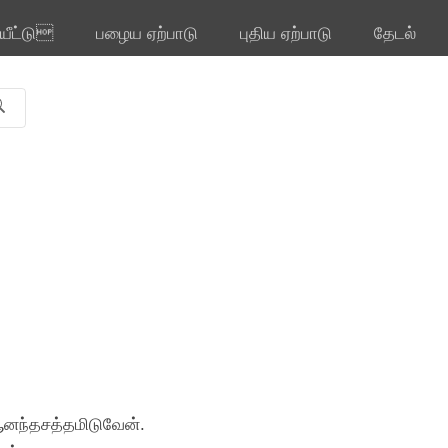
ியீட்டு
பழைய ஏற்பாடு
புதிய ஏற்பாடு
தேடல்
 ஆனந்தசத்தமிடுவேன்.