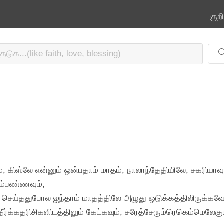
குற
, கிஸ்லே என்னும் ஒன்பதாம் மாதம், நாலாந்தேதியிலே, சகரியாவு
பம்பண்ணவும்,
 செய்ததுபோல ஐந்தாம் மாதத்திலே அழுது ஒடுக்கத்திலிருக்க
் தீர்க்கதரிசிகளிடத்திலும் கேட்கவும், சரேத்சேரும்ரெகெம்ம