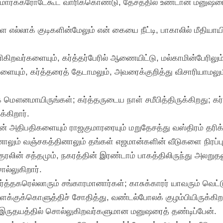
ர்க்கரோடேகூட வாரிக்கொண்டு, தேசத்தில் உண்டான மனுஷரைச்
்ள எல்லாக் குடிகளின்மேலும் என் கையை நீட்டி, பாகாலில் மீதி
ிறவர்களையும், கர்த்தர்பேரில் ஆணையிட்டு, மல்காமின்பேரிலு
ர்களையும், கர்த்தரைத் தேடாமலும், அவரைக்குறித்து விசாரியாமலு
க மௌனமாயிருங்கள்; கர்த்தருடைய நாள் சமீபித்திருக்கிறது; 
்கிறார்.
ன் அதிபதிகளையும் ராஜகுமாரரையும் மறுதேசத்து வஸ்திரம் தரிக்
ாலும் வஞ்சகத்தினாலும் தங்கள் எஜமான்களின் வீடுகளை நிரப்பு
குரலின் சத்தமும், நகரத்தின் இரண்டாம் பாகத்திலிருந்து அலறுதல
ல்லுகிறார்.
ர்த்தகரெல்லாரும் சங்காரமானார்கள்; காசுக்காரர் யாவரும் வெட
க்குக்கொளுத்திச் சோதித்து, வண்டல்போலக் குழம்பியிருக்கிறவ
இருதயத்தில் சொல்லுகிறவர்களுமான மனுஷரைத் தண்டிப்பேன்.