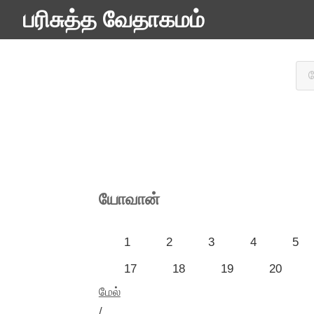
பரிசுத்த வேதாகமம்
யோவான்
1
2
3
4
5
17
18
19
20
மேல்
/