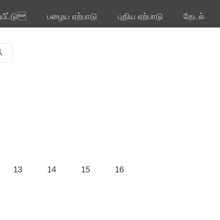
ியீட்டு
பழைய ஏற்பாடு
புதிய ஏற்பாடு
தேடல்
13
14
15
16