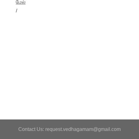
மேல்
/
Contact Us: request.vedhagamam@gmail.com