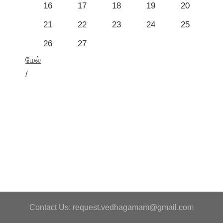
16
17
18
19
20
21
22
23
24
25
26
27
மேல்
/
Contact Us: request.vedhagamam@gmail.com