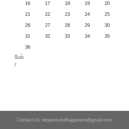
16
17
18
19
20
21
22
23
24
25
26
27
28
29
30
31
32
33
34
35
36
மேல்
/
Contact Us: request.vedhagamam@gmail.com