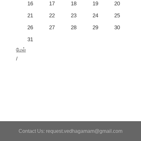
16
17
18
19
20
21
22
23
24
25
26
27
28
29
30
31
மேல்
/
Contact Us: request.vedhagamam@gmail.com